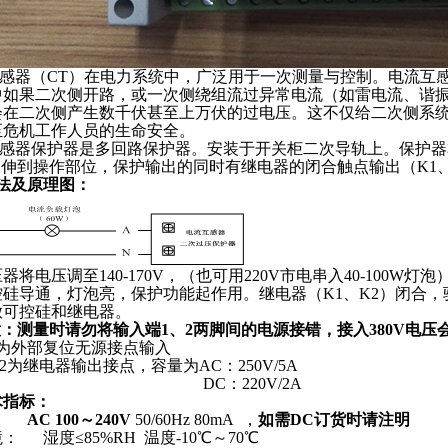
1
2
感器（CT）在电力系统中，广泛用于一次测量与控制。电流互
中如果二次侧开路，或一次侧绕组流过异常电流（如雷电流、谐
会在二次侧产生数千伏甚至上万伏的过电压。这不仅给二次侧系
至危机工作人员的生命安全。
感器保护器是多回路保护器。安装于开关柜二次导轨上。保护器
延伸到操作部位，保护输出的同时有继电器的闭合触点输出（K1
法及原理图：
器将电压调至140-170V，（也可用220V市电串入40-100
硅导通，灯泡亮，保护功能起作用。继电器（K1、K2）闭合，驱
放可控硅和继电器。
：测量时请勿将输入端1、2两脚间的电源接错，接入380V电压
J2为外部复位无源接点输入
K2为继电器输出接点，容量为AC：250V/5A
DC：220V/2A
术指标：
：
AC 100～240V
50/60Hz 80mA ，
如需DC订货时请注明
： 湿度≤85%RH 温度-10℃～70℃