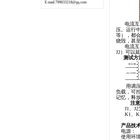
E-mail:799033218@qq.com
电流互
压。运行
等），都
烧毁，甚
电流互
J2）可以
测试方
用调压
负载，可控
记忆，释
注意
J1、
K1、
产品技
电源
使用环境